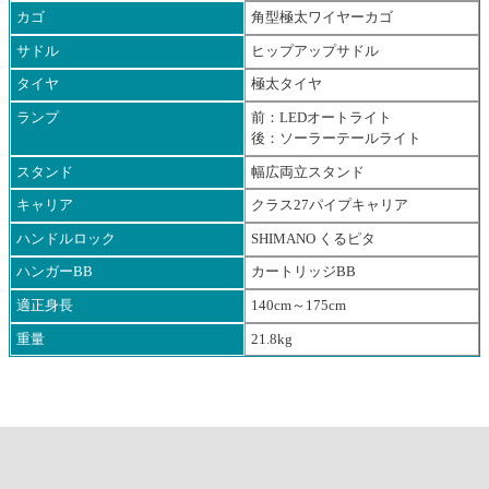
カゴ
角型極太ワイヤーカゴ
サドル
ヒップアップサドル
タイヤ
極太タイヤ
ランプ
前：LEDオートライト
後：ソーラーテールライト
スタンド
幅広両立スタンド
キャリア
クラス27パイプキャリア
ハンドルロック
SHIMANO くるピタ
ハンガーBB
カートリッジBB
適正身長
140cm～175cm
重量
21.8kg