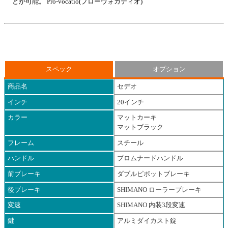
とが可能。 Pro-vocatio(プローウォカティオ)
スペック
オプション
商品名
セデオ
インチ
20インチ
カラー
マットカーキ
マットブラック
フレーム
スチール
ハンドル
プロムナードハンドル
前ブレーキ
ダブルピボットブレーキ
後ブレーキ
SHIMANO ローラーブレーキ
変速
SHIMANO 内装3段変速
鍵
アルミダイカスト錠