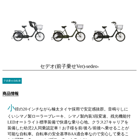
セデオ(前子乗せVer)-sedeo-
子供乗せ自転車
商品情報
小
径の20インチながら極太タイヤ採用で安定感抜群。音鳴りしに
くいシマノ製ローラーブレーキ、シマノ製内装3段変速、残光機能付
LEDオートライト標準装備で快適な乗り心地。クラス27キャリアを
装備した幼児2人同乗認定車！お子様を前/後ろ/前後へ乗せることが
可能な自転車。自転車の安全基準BAA適合車なので安心して乗るこ