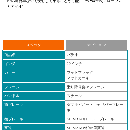
BAA適合車なので安心して乗ることが可能。 Pro-vocatio(プローウォ
カティオ)
スペック
オプション
商品名
パテオ
インチ
22インチ
カラー
マットブラック
マットカーキ
フレーム
乗り降り楽々フレーム
ハンドル
スチール
前ブレーキ
ダブルピボットキャリパーブレー
キ
後ブレーキ
SHIMANOローラーブレーキ
変速
SHIMANO外装6段変速