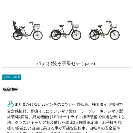
パテオ(後ろ子乗せver)-pateo-
子供乗せ自転車
商品情報
あ
まり見かけない22インチのゴツかわ自転車。極太タイヤ採用で
安定感抜群。音鳴りしにくいシマノ製ローラーブレーキ、シマノ製
外装6段変速、残光機能付LEDオートライト標準装備で快適な乗り心
地。クラス27キャリアを装備した幼児2人同乗認定車！お子様を前/
後ろ/前後にと自由に乗せる事が可能な自転車。自転車の安全基準