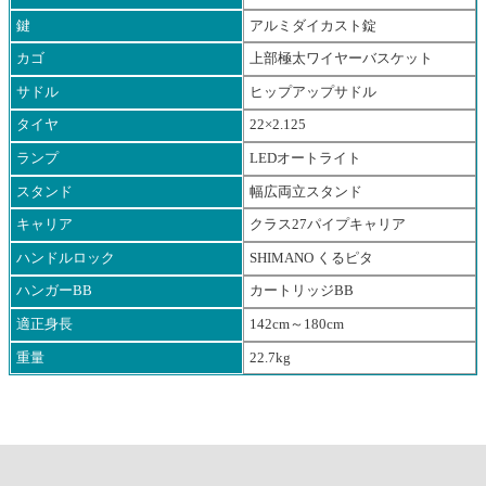
鍵
アルミダイカスト錠
カゴ
上部極太ワイヤーバスケット
サドル
ヒップアップサドル
タイヤ
22×2.125
ランプ
LEDオートライト
スタンド
幅広両立スタンド
キャリア
クラス27パイプキャリア
ハンドルロック
SHIMANO くるピタ
ハンガーBB
カートリッジBB
適正身長
142cm～180cm
重量
22.7kg