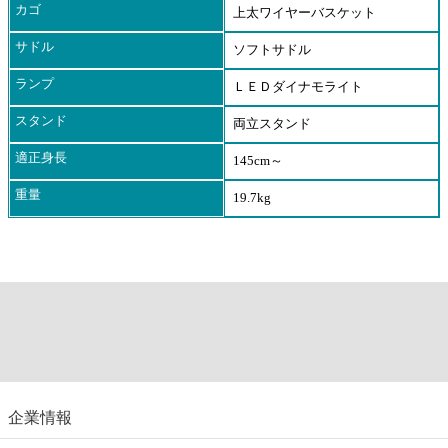
カゴ
上太ワイヤーバスケット
サドル
ソフトサドル
ランプ
ＬＥＤダイナモライト
スタンド
両立スタンド
適正身長
145cm～
重量
19.7kg
企業情報