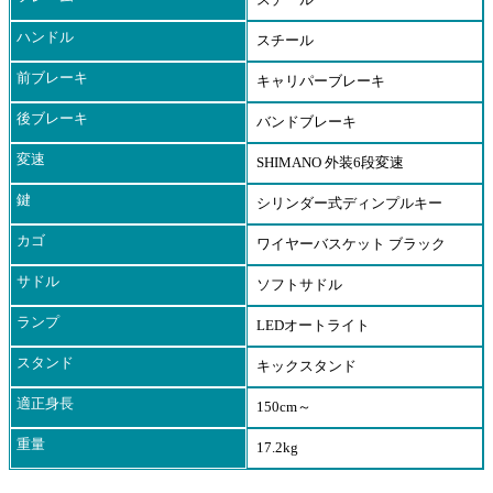
スチール
ハンドル
スチール
前ブレーキ
キャリパーブレーキ
後ブレーキ
バンドブレーキ
変速
SHIMANO 外装6段変速
鍵
シリンダー式ディンプルキー
カゴ
ワイヤーバスケット ブラック
サドル
ソフトサドル
ランプ
LEDオートライト
スタンド
キックスタンド
適正身長
150cm～
重量
17.2kg